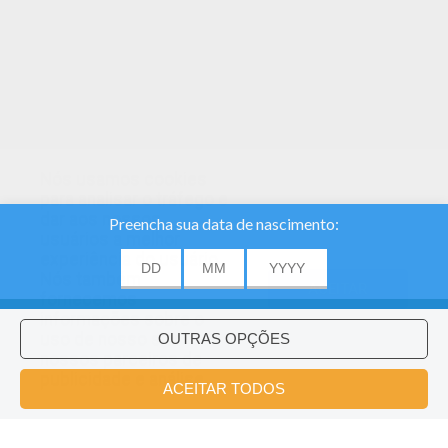
Nós usamos cookies
para analisar o tráfego e
dar aos nossos
usuários a melhor
experiência do usuário.
Nós também
ACEITAR
fornecemos
informações sobre o
uso de nosso site
nossos parceiros de
publicidade e análise.