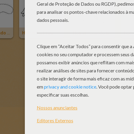
Homer Dançando Com A Marge
Homer Na Praia
Homer Tocando Guitarra