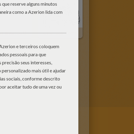
Homer Imitando Um Fantasma
Homer Com Fome