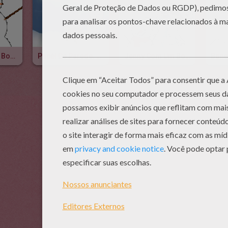
Animações De Bonecos De Neve Felizes
Papél De Parede: Boneco De Neve
Jenny Com Um Boneco De Neve
Bone