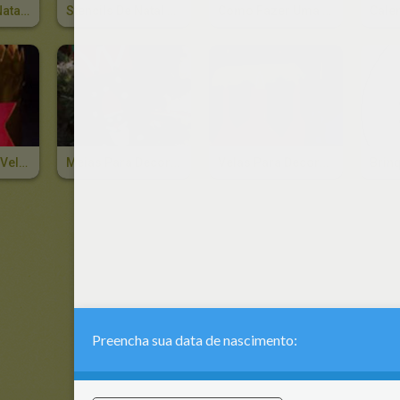
Desenhos De Natal Para Imprimir E Cor
Stencils De Natal Para Decorar Janelas
Como Fazer Uma Casa De Biscoito De Gengibre
Decoração De Velas Para O Natal
Meias Para Decoração De Árvore De Natal
Velas Para Decoração De Natal