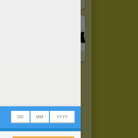
Calendario De Advento Com Meias
Calendário Do Advento Com Caixinhas De Jóias
Brinquedo De Papél Do Papai Noel Para O Natal
Brinquedo De Papél De Boneco De Neve Para O Natal