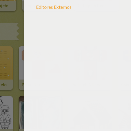
Presentes Projeto Papel
Papai Noel
Rudolph A Rena
O
Presentes Projeto Papel
Papai Noel
Rudolph A Rena