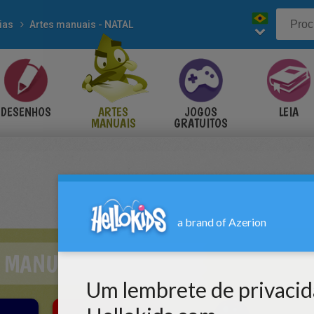
ias
Artes manuais - NATAL
DESENHOS
ARTES
JOGOS
LEIA
MANUAIS
GRATUITOS
 MANUAIS - NATAL