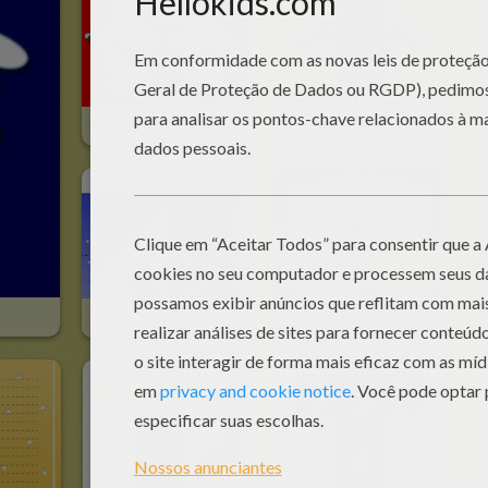
Boneca Ajudante De Papai Noel
Gingerbread Man Boneca
Teddy Bear & Árvore De Natal
Projeto Do Boneco De Neve