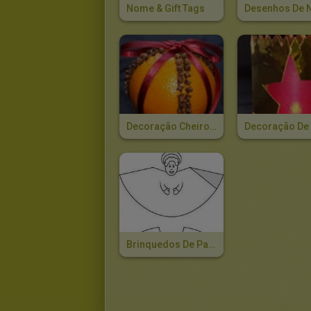
Nome & Gift Tags
Decoração Cheirosa Para O Natal
Brinquedos De Papél De Anjinhos Para O Natal