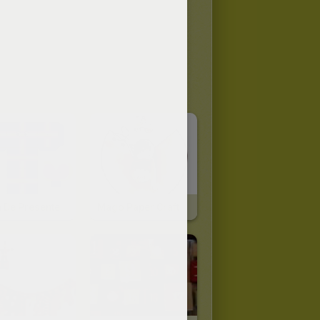
Caixa De Presente Azul
Mago Paper Craft