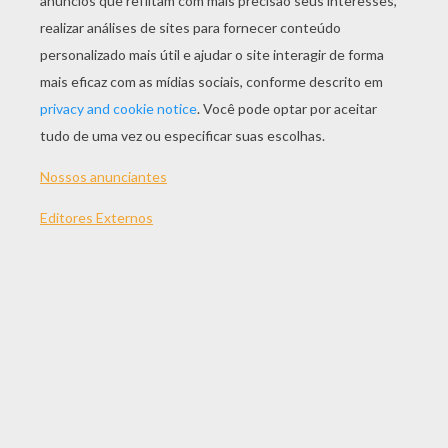
O Crânio
O Morcego
FERIADOS