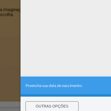
 imaginação e faça com que este Tucker fique legal e colo
scolha.