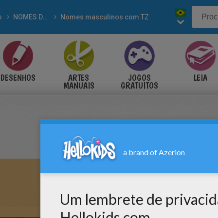
s
NOMES DE MENINOS para colorir
Nomes masculinos com TZ
DESENHOS
ARTES
JOGOS
LEIA
MANUAIS
GRATUITOS