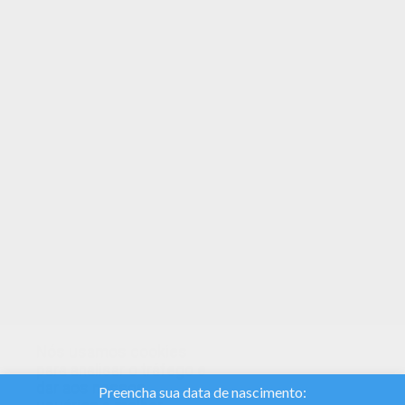
Use sua imaginação e colora esse Diego do
Desenhos do TITEUF para colorir. Temos um
novo Diego no setor da Desenho para colorir .
Veja nas Desenhos do TITEUF para colorir!
TEMAS:
Amizade
Nós usamos cookies
para analisar o tráfego e
dar aos nossos