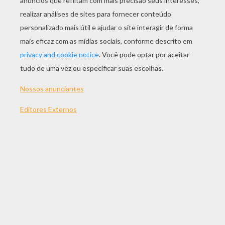
Robin Hood
James
A Chloe De Fada
Princesa Chloe E O Seu Castelo