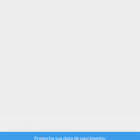
Esse Um simples Mandala para se colorir GRATIS
esta disponivel de graça no MANDALAS para
colorir. Você pode imprimir ou colorir online. Este
adorável Um simples Mandala para se colorir
GRATIS é um dos meus favoritos. Dê uma olhada
no MANDALAS para colorir e veja muito mais.
Nós usamos cookies
para analisar o tráfego e
dar aos nossos