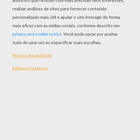
JOGAR
TEMAS:
Jogos
Açao