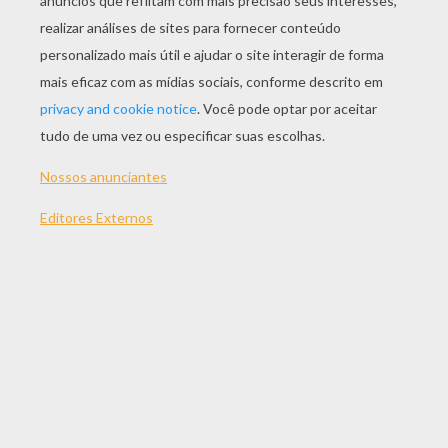
JOGAR
TEMAS:
Jogos
Açao