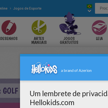
nline
Jogos de Esporte
DESENHOS
ARTES
JOGOS
LEIA
MANUAIS
GRATUITOS
 GOLF