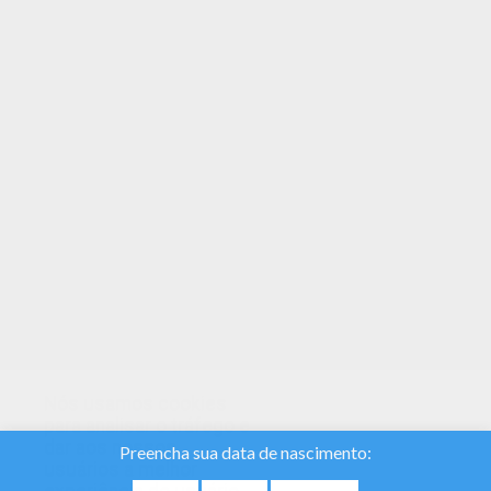
Se você gostou desse Lockdown, compartilhe
com seus amigos. Eles vão amar esses livros
para colorir do Desenhos de FILMES para colorir.
Você não precisa mais de lápis de cor! Você
pode agora colorir online neste Lockdown e
salvar no seu computador.
Nós usamos cookies
para analisar o tráfego e
dar aos nossos
usuários a melhor