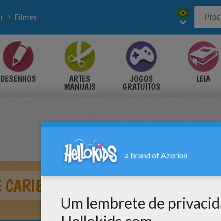
r
Filmes
DESENHOS
ARTES
JOGOS
LEIA
MANUAIS
GRATUITOS
E CARIBBEAN