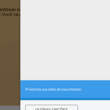
aribbean ou colora online com a nossa nova máquina de co
r Você vai adorar colorir este lindo Desenho para colorir. C