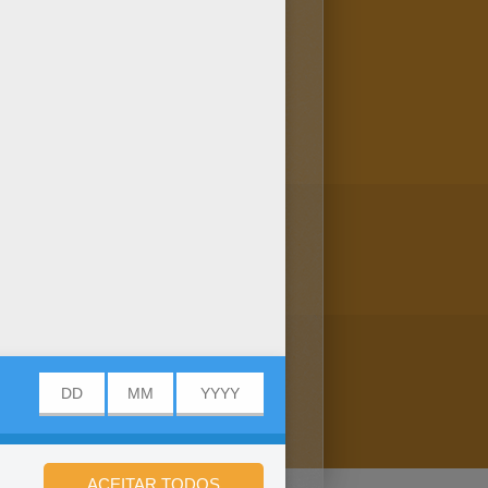
lorir. Você pode criar uma
urta colorir este Pirates of the