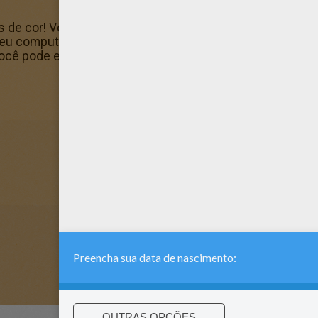
s de cor! Você pode agora colorir online neste Desenho d
o seu computador. Os memberos do Hellokids amam este 
Você pode escolher outras páginas para colorir do Páginas