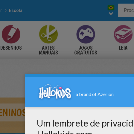
r
Escola
DESENHOS
ARTES
JOGOS
LEIA
MANUAIS
GRATUITOS
ENINOS JOGANDO BOLINHA DE GUD