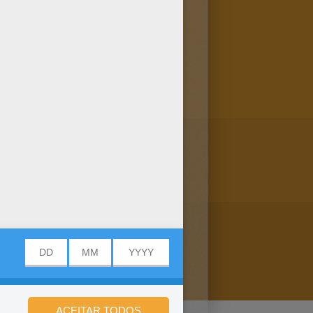
e meninos jogando bolinha de
Desenho de meninos jogando
 para colorir ESCOLA.