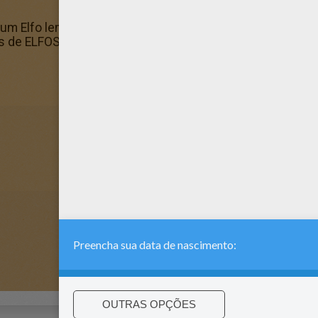
 um Elfo lendo para colorir in Desenhos de ELFOS para col
 de ELFOS para colorir. Divirta-se colorindo com as core