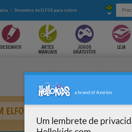
asia
Desenhos de ELFOS para colorir
DESENHOS
ARTES
JOGOS
LEIA
MANUAIS
GRATUITOS
M ELFO LENDO PARA COLORIR