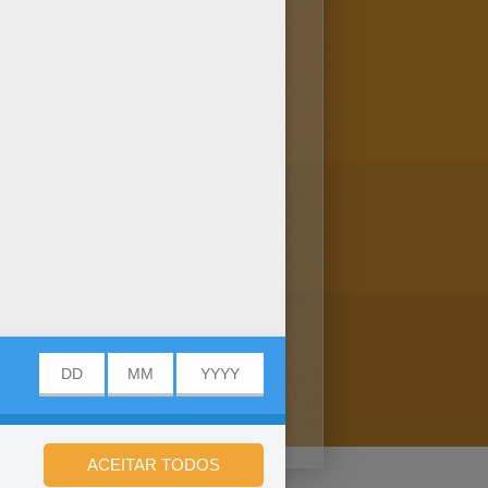
orir Descubra seus livros para
s da sua escolha.