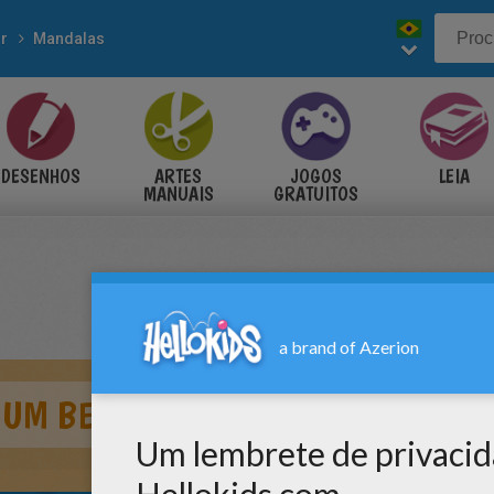
r
Mandalas
DESENHOS
ARTES
JOGOS
LEIA
MANUAIS
GRATUITOS
UM BEIJA-FLOR VOANDO