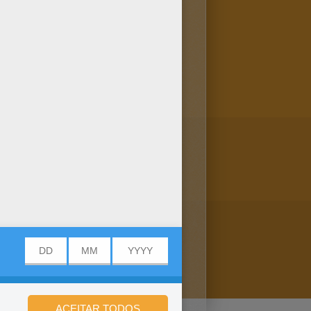
colorir. Imprima e colora
as para colori do MANDALAS