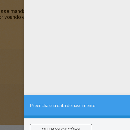
esse mandala com um beija-flor voando do MANDALAS para 
or voando e decore o seu quarto com as adoráveis págin