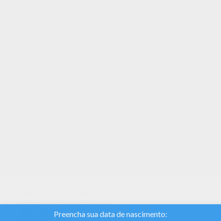
Você também pode colorir online o seu Chance
Se você é louco por livros para colorir, você vai
amar esse Chance! Obtênha-lo de graça no
Nomes masculinos com C
TEMAS:
Cartaz
Nós usamos cookies
para analisar o tráfego e
dar aos nossos