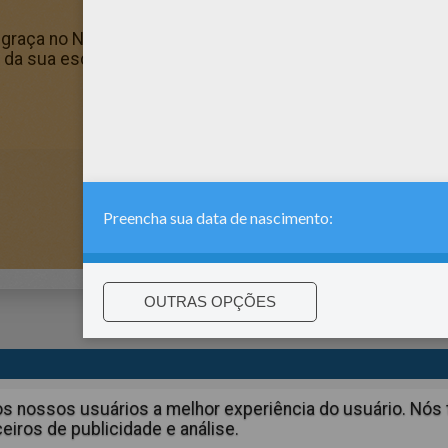
 graça no Nomes masculinos com C. Você pode imprimir ou 
 da sua escolha.
:
support@hellokids.com
|
Conditions
|
Cookies
|
Configurações 
aos nossos usuários a melhor experiência do usuário. N
iros de publicidade e análise.