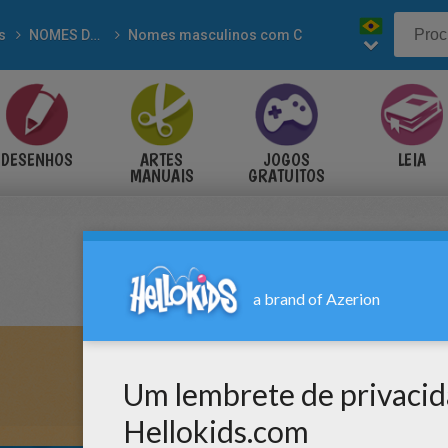
s
NOMES DE MENINOS para colorir
Nomes masculinos com C
DESENHOS
ARTES
JOGOS
LEIA
MANUAIS
GRATUITOS