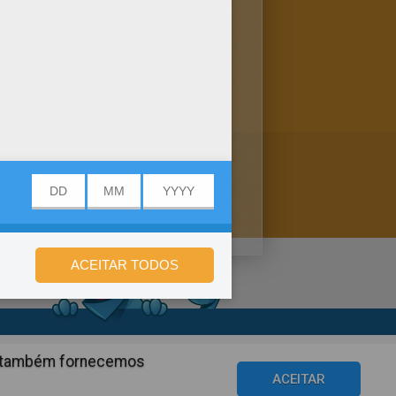
colorir online. Colora o
de privacidade
ós também fornecemos
©2016 Azerion. All rights reserved.
ACEITAR