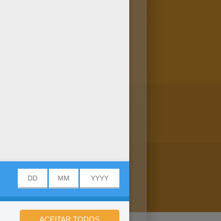
e POKEMON para colorir é
 pokémon do tipo Pedra para