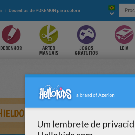
a
Desenhos de POKEMON para colorir
DESENHOS
ARTES
JOGOS
LEIA
MANUAIS
GRATUITOS
HIELDON, UM POKÉMON DO TIPO PE