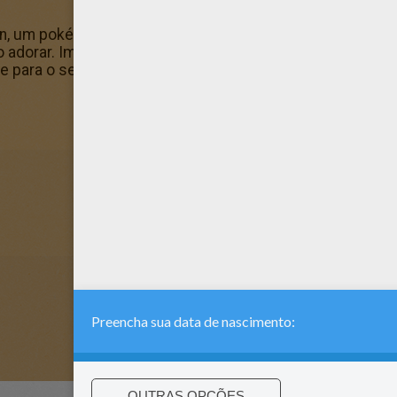
on, um pokémon do tipo Pedra para colorir do Desenhos d
ão adorar. Imprima e colora este Desenho do Shieldon, um
te para o seu pai ou sua mãe.