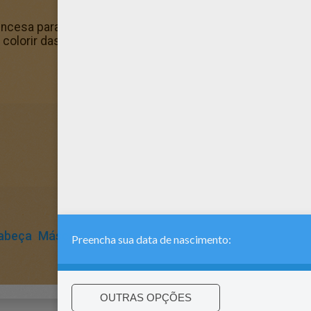
incesa para colorir e muitos outros com a nossa coleção d
 colorir das Páginas para colorir PRINCESAS.
abeça
Máscara
Mundo