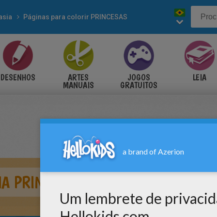
asia
Páginas para colorir PRINCESAS
DESENHOS
ARTES
JOGOS
LEIA
MANUAIS
GRATUITOS
MA PRINCESA PARA COLORIR