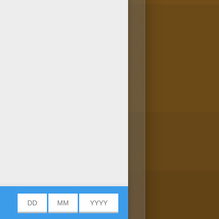
tias festejando o Natal para
TAL para que você fique feliz.
a Ana, Teo e Matias