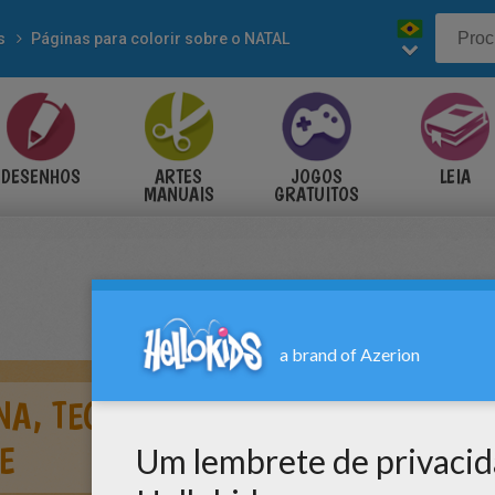
s
Páginas para colorir sobre o NATAL
DESENHOS
ARTES
JOGOS
LEIA
MANUAIS
GRATUITOS
A, TEO E MATIAS FESTEJANDO O N
E