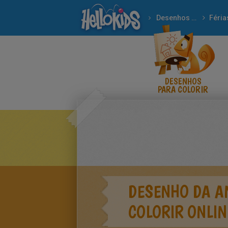
Desenhos para colorir
Féria
DESENHOS
PARA COLORIR
DESENHO DA AN
COLORIR ONLIN