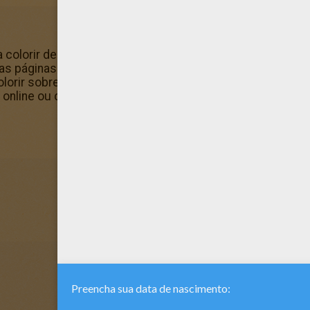
 colorir desafiantes, tente este Desenho da Ana, Teo e Ma
as páginas para colorir no Páginas para colorir sobre o NA
olorir sobre o NATAL? Você pode imprimir este Desenho d
 online ou colori-lo online com a sua máquina de colorir.