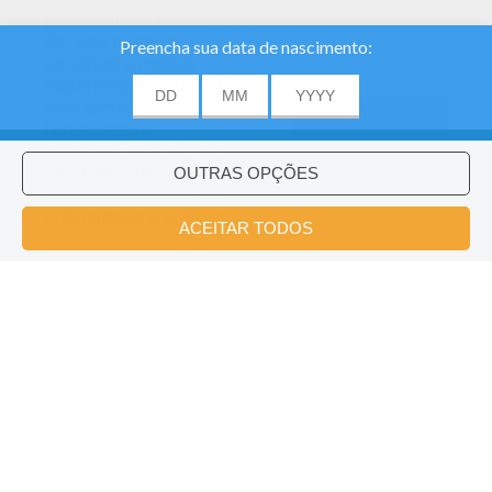
para analisar o tráfego e
dar aos nossos
usuários a melhor
experiência do usuário.
Nós também
ACEITAR
fornecemos
informações sobre o
uso de nosso site
nossos parceiros de
publicidade e análise.
Quebra-Cabeça Deslizante Da PEQUENA VENDEDORA DE FÓSFOROS
Quebra-Cabeça Da Pequena Vendedora De Fósforos