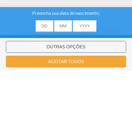
para analisar o tráfego e
dar aos nossos
usuários a melhor
experiência do usuário.
Nós também
ACEITAR
fornecemos
informações sobre o
uso de nosso site
nossos parceiros de
publicidade e análise.
Carl Pintando
Carl O Camaleão