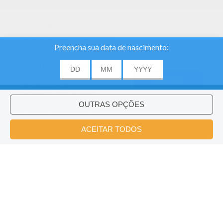
Nós usamos cookies
para analisar o tráfego e
dar aos nossos
usuários a melhor
experiência do usuário.
Nós também
ACEITAR
fornecemos
informações sobre o
uso de nosso site
nossos parceiros de
publicidade e análise.