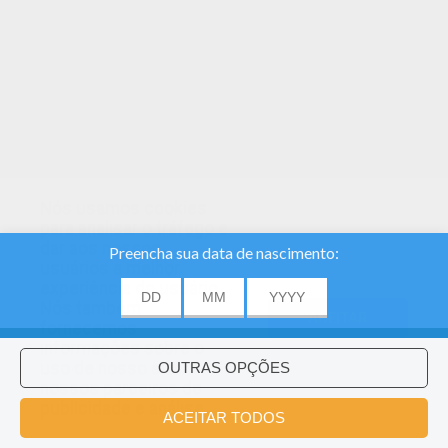
Nós usamos cookies
para analisar o tráfego e
dar aos nossos
usuários a melhor
experiência do usuário.
Nós também
ACEITAR
fornecemos
informações sobre o
uso de nosso site
nossos parceiros de
publicidade e análise.