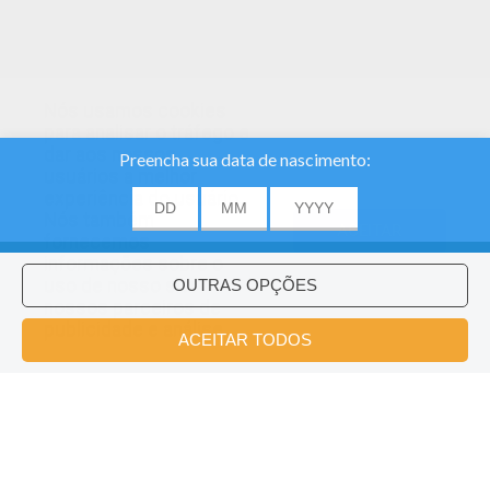
Nós usamos cookies
para analisar o tráfego e
dar aos nossos
usuários a melhor
experiência do usuário.
Nós também
ACEITAR
fornecemos
informações sobre o
uso de nosso site
nossos parceiros de
publicidade e análise.