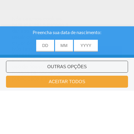
Nós usamos cookies
para analisar o tráfego e
dar aos nossos
usuários a melhor
experiência do usuário.
Nós também
ACEITAR
fornecemos
informações sobre o
uso de nosso site
nossos parceiros de
publicidade e análise.