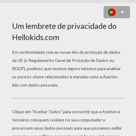
IDÉIAS PARA
HALLOWEEN
Ilusão Óptica Insetos
Pintura Facial Do BICHO PAPÃO Para Crianças