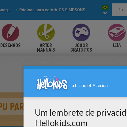
Personagens de séries
Páginas para colorir OS SIMPSONS
DESENHOS
ARTES
JOGOS
LEIA
MANUAIS
GRATUITOS
PU PARA COLORIR