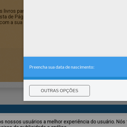
 livros para colorir para você. Tem o Desenho do Apu para
 gosta de Páginas para colorir OS SIMPSONS? Você pode i
e com a sua máquina de colorir.
:
support@hellokids.com
|
Conditions
|
Cookies
|
Configurações 
aos nossos usuários a melhor experiência do usuário. N