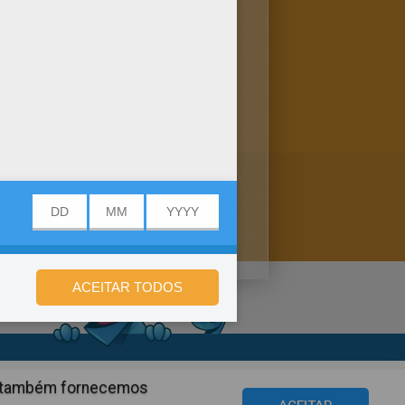
 colorir entre outras páginas
mprimir este Desenho do Apu
de privacidade
ós também fornecemos