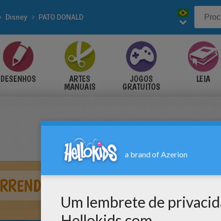
Disney
PATO DONALD
DESENHOS
ARTES
JOGOS
LEIA
MANUAIS
GRATUITOS
ORRENDO