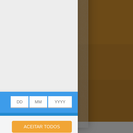
r online. Você pode imprimir e
eu Margarida correndo