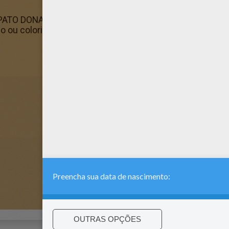
PATO DONALD de graça disponiveis para imprimir ou colori
do ou colorir online. Você também pode colorir online o s