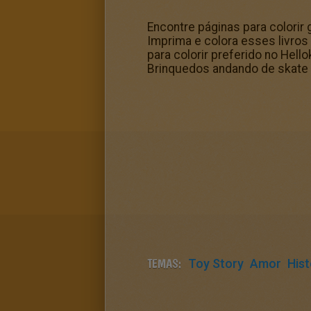
Encontre páginas para colorir 
Imprima e colora esses livros
para colorir preferido no Hel
Brinquedos andando de skate 
TEMAS:
Toy Story
Amor
Hist