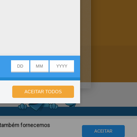
scolher um simpático Desenho
 colorir gratuitas!
de privacidade
ós também fornecemos
©2016 Azerion. All rights reserved.
ACEITAR