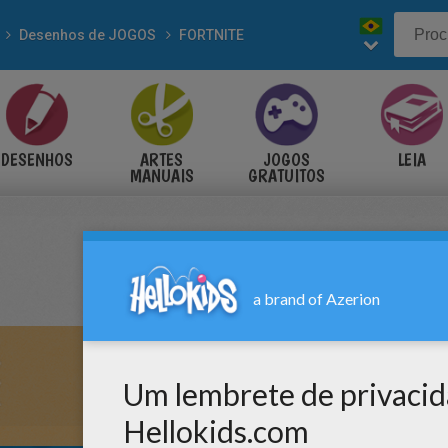
Desenhos de JOGOS
FORTNITE
DESENHOS
ARTES
JOGOS
LEIA
MANUAIS
GRATUITOS