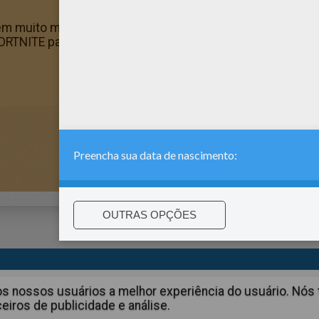
tem muito mais livros para colorir de graça! Você pode e
RTNITE para colorir para crianças. Curta suas páginas para
:
support@hellokids.com
|
Conditions
|
Cookies
|
Configurações 
aos nossos usuários a melhor experiência do usuário. N
iros de publicidade e análise.