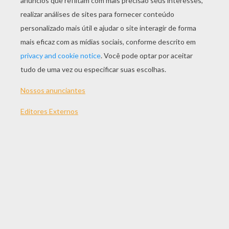
JOGAR
TEMAS:
Tiles
Jogos
Cabeça
Quebra-Cabeças