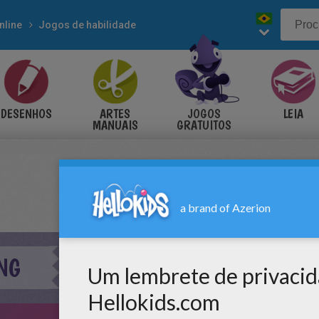
nline
Jogos de habilidade
DESENHOS
ARTES
JOGOS
LEIA
MANUAIS
GRATUITOS
NG