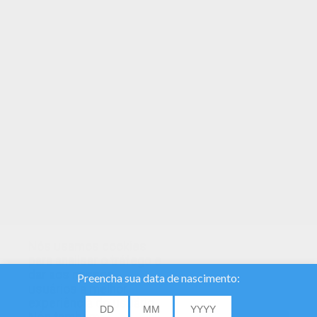
Encontre o seu Desenho para colorir preferido no
Hellokids! Nós selecionamos as páginas para
colorir que fazem mais sucesso, como este
Hatchimals Owlicorn para você! Você também
pode colorir online o seu Hatchimals Owlicorn
Nós usamos cookies
para analisar o tráfego e
dar aos nossos
usuários a melhor
experiência do usuário.