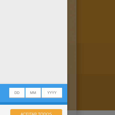
da ou colori-lo online com a
nda para um amigo? Há muitos