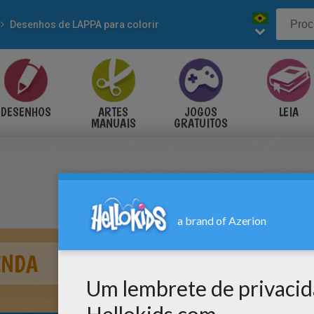
Desenhos de LAPPA para colorir
DESENHOS
ARTES
JOGOS
LEIA
MANUAIS
GRATUITOS
ENDA