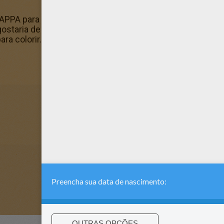
PA para colorir? Você pode imprimir este Lappa na fazen
gostaria de dar de presente o mais bonito Lappa na faze
ra colorir.