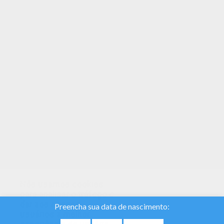
With a little imagination color this IT: Ben
Hanscom with the most crazy colors of your
choice. It would be so much fun to color a whole
bunch of Stephen King's IT para colorir like thi
Você pode imprimir gratuitamente este IT: Ben
Hanscom. Divirta-se colorindo no Hellokids.com!
Nós usamos cookies
para analisar o tráfego e
dar aos nossos
usuários a melhor