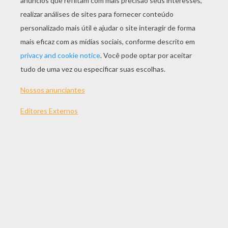
Cogumelos em argila
Cupcakes plasticina
TEMAS:
Cachorro
Gato
Animal
Nós usamos cookies