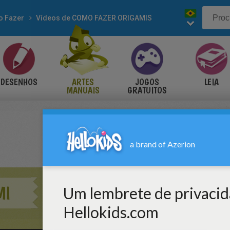
 Fazer
Vídeos de COMO FAZER ORIGAMIS
DESENHOS
ARTES
JOGOS
LEIA
MANUAIS
GRATUITOS
MI