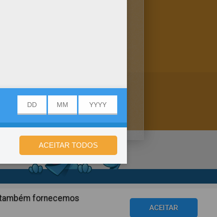
, colora este A tecelagem
.
de privacidade
ós também fornecemos
©2016 Azerion. All rights reserved.
ACEITAR