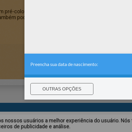
em pré-colombiana com as cores da sua escolha. Vamos la
ambém pode imprimir ou colorir este Desenho para colorir
:
support@hellokids.com
|
Conditions
|
Cookies
|
Configurações 
aos nossos usuários a melhor experiência do usuário. N
iros de publicidade e análise.