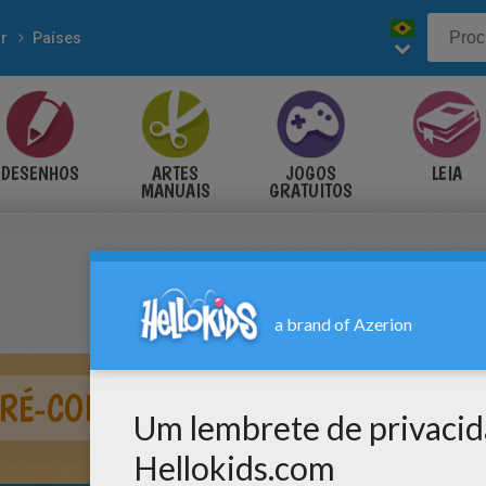
r
Países
DESENHOS
ARTES
JOGOS
LEIA
MANUAIS
GRATUITOS
PRÉ-COLOMBIANA