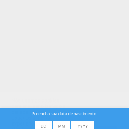
Otima escolha! Esse Gato vestido para o Nat é o
mais bonito de todos os Desenho para colorir.
TEMAS:
Gato
Nós usamos cookies
para analisar o tráfego e
dar aos nossos
usuários a melhor
experiência do usuário.