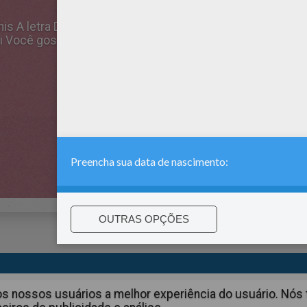
 this A letra D with the most crazy colors of your choice. I
i Você gosta de colorir na internet ? Divirta-se colorindo
:
support@hellokids.com
|
Conditions
|
Cookies
|
Configurações 
aos nossos usuários a melhor experiência do usuário. N