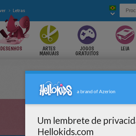
ver
Letras
DESENHOS
ARTES
JOGOS
LEIA
MANUAIS
GRATUITOS