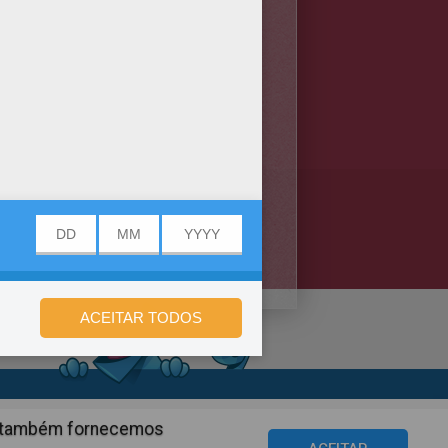
t would be so much fun to color
 esse A letra D com sua
de privacidade
ós também fornecemos