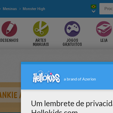
Meninas
Monster High
DESENHOS
ARTES
JOGOS
LEIA
MANUAIS
GRATUITOS
ANKIE AND DRACULAURA