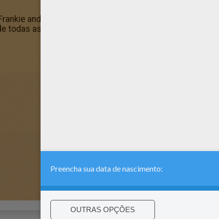
 Frankie and Draculaura com as cores da sua escolha. Vej
de todas as idades. Adicione algumas cores para criar sua