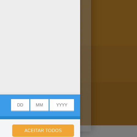
am o lindos Clawdeen, Frankie
 obra de atre.