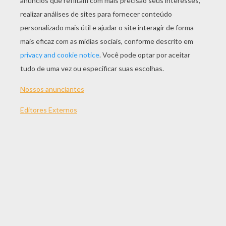
9 Peças
Normal
16 Peças
difícil
25 Peças
Muito difícil
36 Peças
3
TEMAS:
Borboleta
Animal De Estimação
Menor Loja De Animal De Estimação
Quebra-Cabeças