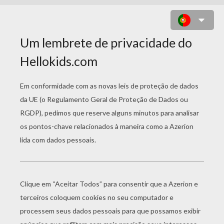
QUEBRA-CABEÇA DE UMA
BORBOLETA LPS
escolher o
seu nível
Muito
começar
fácil
4 Peças
Fácil