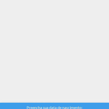
Find your favorite Desenho de um advogado e
um juiz para colorir in Páginas para colorir
TRABALHO Vejam o lindos Desenho de um
advogado e um juiz para colorir para crianças de
todas as idades. Adicione algumas cores para
criar sua obra de atre.
Nós usamos cookies
para analisar o tráfego e
dar aos nossos