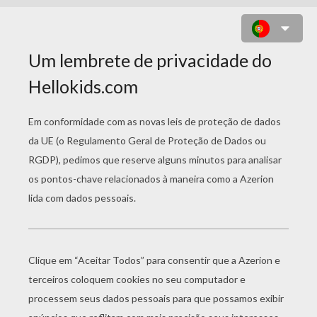
QUEBRA-CABEÇA DE UM CUPIDO
DO DIA DOS NAMORADOS
escolher o
seu nível
Muito
começar
fácil
4 Peças
Fácil