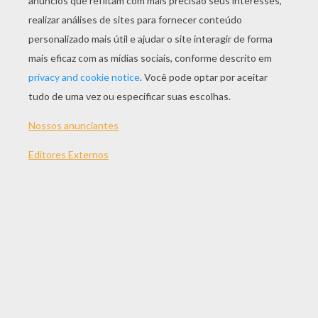
9 Peças
Normal
16 Peças
difícil
25 Peças
Muito difícil
36 Peças
3
TEMAS:
Quebra-Cabeças
Dia Dos Namorados