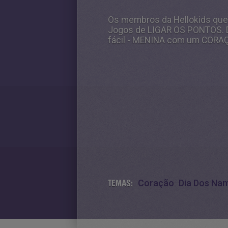
Os membros da Hellokids qu
Jogos de LIGAR OS PONTOS. De
fácil - MENINA com um CORAÇÃ
TEMAS:
Coração
Dia Dos Na