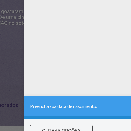
e gostaram desse Ligue os pontos fácil - MENINA com
 uma olhada! Você vai achar o seu folhas preferido. Te
O no setor da folha . Veja nas Jogos de LIGAR OS PONT
morados