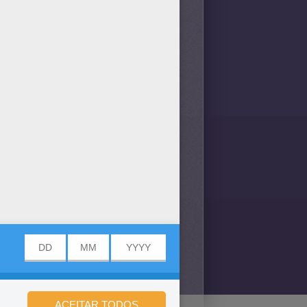
 um CORAÇÃO também amaram
mos um novo Ligue os pontos
OS!