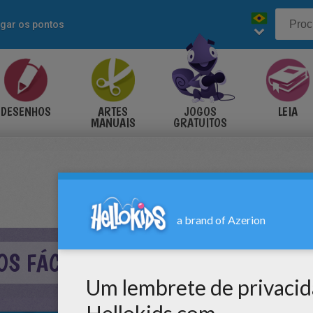
igar os pontos
DESENHOS
ARTES
JOGOS
LEIA
MANUAIS
GRATUITOS
OS FÁCIL - MENINA COM UM CORA