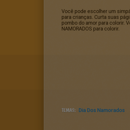
Você pode escolher um simpát
para crianças. Curta suas pá
pombo do amor para colorir. V
NAMORADOS para colorir.
TEMAS:
Dia Dos Namorados