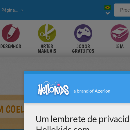
Páginas para colorir DIA DOS NAMORADOS
 para colorir
DESENHOS
ARTES
JOGOS
LEIA
MANUAIS
GRATUITOS
M COELHO COM UM CORAÇÃO PARA 