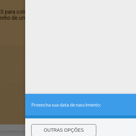
ra colorir imprimiveis e gratuitos para para crianças, 
senho de um coelho com um coração para colorir.