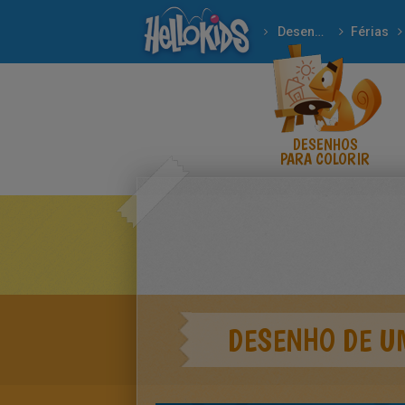
Desenhos para colorir
Férias
Desenhos de CORAÇÕES
DESENHOS
PARA COLORIR
DESENHO DE U